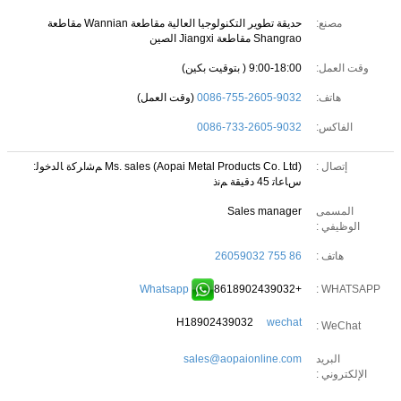
مصنع:
حديقة تطوير التكنولوجيا العالية مقاطعة Wannian مقاطعة
Shangrao مقاطعة Jiangxi الصين
وقت العمل:
9:00-18:00 ( بتوقيت بكين)
هاتف:
0086-755-2605-9032
(وقت العمل)
الفاكس:
0086-733-2605-9032
إتصال :
Ms. sales (Aopai Metal Products Co. Ltd)
ﻢﺷﺍﺮﻛﺓ ﺎﻟﺪﺧﻮﻟ:
ﺱﺎﻋﺎﺗ 45 دقيقة ﻢﻧﺫ
المسمى
Sales manager
الوظيفي :
هاتف :
86 755 26059032
Whatsapp
+8618902439032
WHATSAPP :
H18902439032
wechat
WeChat :
البريد
sales@aopaionline.com
الإلكتروني :