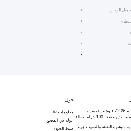
ميل الزجاج
لعطري
ة
حول
ل
وصل حديثًا لعام 2025، عبوة مستحضرات
معلومات عنا
تجميل زجاجية مستديرة سعة 100 جرام بغطاء
جولة في المصنع
م العناية بالبشرة، القناع، كريم
ناية بالبشرة التعبئة والتغليف جرة
ة OEM متاحة
ضبط الجودة