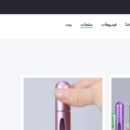
نا
فيديوهات
منتجات
بيت