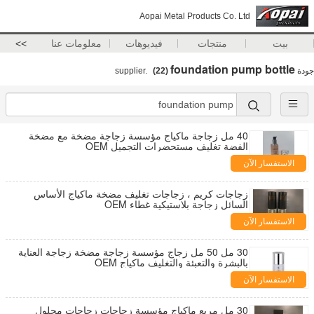
Aopai Metal Products Co. Ltd
بيت
منتجات
فيديوهات
معلومات عنا
>>
foundation pump bottle
جودة
supplier.
(22)
40 مل زجاجة ماكياج مؤسسة زجاجة مضخة مع مضخة
الفضة تغليف مستحضرات التجميل OEM
الاستفسار الآن
زجاجات كريم ، زجاجات تغليف مضخة ماكياج الأساس
السائل زجاجة بلاستيكية غطاء OEM
الاستفسار الآن
30 مل 50 مل زجاج مؤسسة زجاجة مضخة زجاجة العناية
بالبشرة والتعبئة والتغليف ماكياج OEM
الاستفسار الآن
30 مل مربع ماكياج مؤسسة زجاجات زجاجات محلول