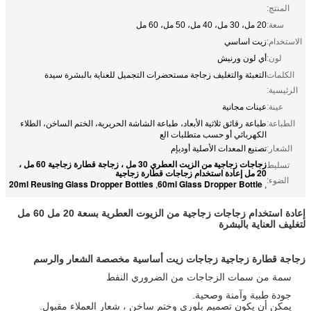
المنتج:
سعة:
20 مل، 30 مل، 40 مل، 50 مل، 60 مل
الاستخدام:
زيت اساسي
لون:
أي لون ورنيش
الكلمات
التعبئة والتغليف زجاجة مستحضرات التجميل للعناية بالبشرة سيدة
الرئيسية:
عينة:
عينات مجانية
الطباعة:
طباعة رقائق ثلاثية الأبعاد، طباعة الشاشة الحريرية، الختم الساخن، الطلاء
الكهربائي أو حسب متطلبات الع
الشعار:
تصنيع المعدات الأصلية أوديإم
زجاجات زجاجية من الزيت العطري 30 مل ، زجاجة قطارة زجاجية 60 مل ،
تسليط
20 مل إعادة استخدام زجاجات قطارة زجاجية
الضوء:
20ml Reusing Glass Dropper Bottles
60ml Glass Dropper Bottle
,
,
إعادة استخدام زجاجات زجاجية من الزيوت العطرية بسعة 20 مل 60 مل
لتغليف العناية بالبشرة
زجاجة قطارة زجاجية زجاجات زيت أساسية مخصصة الشعار والرسم
سمة من سمات الزجاجات من الضروري النفط
جودة طبية وآمنة وصحية.
يمكن أن يكون تصميم بلوري وختم ساخن ، شعار العملاء مقبول.