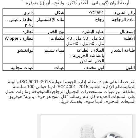
أربعة ألوان (كهرماني ، أخضر داكن ، واضح ، أزرق) متوفرة.
رقم الشيء
YC2591
شكل
دائري
مادة الزجاجة
زجاج
مادة الإكسسوار
مطاط ، عبس ،
زجاج
إستعمال
عناية البشرة
نوع الختم
قطارة
الاهلية
20 مل ، 30 مل ، 40
مكملات
قطارة ، Wipper
مل ، 50 مل ، 60 مل
طباعة الشعار
الطلاء ، الطباعة
ميناء تسليم
قوانغتشو
بالشاشة الحريرية ،
الختم الساخن
اللون
لون مختلف
عينات
عينات مجانية
لقد حصلنا على شهادة نظام إدارة الجودة الدولية ISO 9001: 2015 والبيئة
الدولية
نظام الإدارة العقلية ISO14001: 2015.لدينا حوالي 100 سلسلة
مختلفة من عبوات مستحضرات التجميل الزجاجية
الشيخوخة وما زلت تعمل
على المنتجات الجديدة كل عام.رسالتنا "كل منتج هو حرف يدوية".هو
فريق
المبيعات المحترف لدينا سوف يخدمك قريبًا.