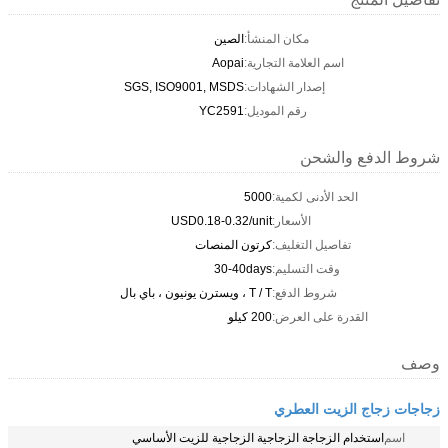
مكان المنشأ:
الصين
اسم العلامة التجارية:
Aopai
إصدار الشهادات:
SGS, ISO9001, MSDS
رقم الموديل:
YC2591
شروط الدفع والشحن
الحد الأدنى لكمية:
5000
الأسعار:
USD0.18-0.32/unit
تفاصيل التغليف:
كرتون المنصات
وقت التسليم:
30-40days
شروط الدفع:
T / T ، ويسترن يونيون ، باي بال
القدرة على العرض:
200 كيلو
وصف
زجاجات زجاج الزيت العطري
اسم
استخدام الزجاجة الزجاجية الزجاجية للزيت الأساسي