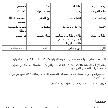
رقم الشيء
YC066
شكل
مستدير
مادة الزجاجة
زجاج
غطاء المواد
بلاستيك
إستعمال
عناية بالجلد
نوع الختم
المضخة / غطاء
المسمار
الاهلية
40 مل ، 130 مل ،
مكملات
مضخة بلاستيكية
وغطاء
طباعة الشعار
طلاء ، طباعة بالشاشة
ميناء تسليم
قوانغتشو
الحريرية ، ختم ساخن ،
طلاء بالكهرباء
اللون
لون مختلف
عينات
عينات مجانية
لقد حصلنا على شهادة نظام إدارة الجودة الدولية ISO 9001: 2015 والبيئة الدولية-
نظام الإدارة العقلية ISO14001: 2015.لدينا حوالي 100 سلسلة مختلفة من عبوات
مستحضرات التجميل الزجاجية-
الشيخوخة وما زلت تعمل على المنتجات الجديدة كل عام.رسالتنا "كل منتج هو حرف
يدوية".حو-
فريق المبيعات المحترف لدينا سوف يخدمك قريبًا.
خدمتنا