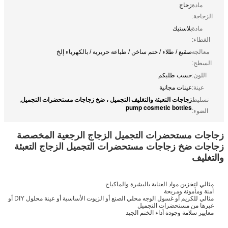
مادة
زجاج
الزجاجة:
مادة
بلاستيك
الغطاء:
معالجة
صقيع / طلاء / ختم ساخن / طباعة حريرية / بالكهرباء إلخ
السطح:
اللون:
حسب طلبكم
عينة:
عينات مجانية
زجاجات التعبئة والتغليف التجميل ، ضخ زجاجات مستحضرات التجميل
تسليط
,
pump cosmetic bottles
الضوء:
زجاجات مستحضرات التجميل الزجاج الرجعية المخصصة
زجاجات ضخ زجاجات مستحضرات التجميل الزجاج التعبئة
والتغليف
مثالي لتخزين مواد العناية بالبشرة والماكياج
آمنة ومأمونة ومريحة
مثالي للكريم أو غسول الوجه محلي الصنع أو الزيوت الأساسية أو عينة محلول DIY أو
غيرها من مستحضرات التجميل
معايير سلامة وجودة أداء الختم الجيد