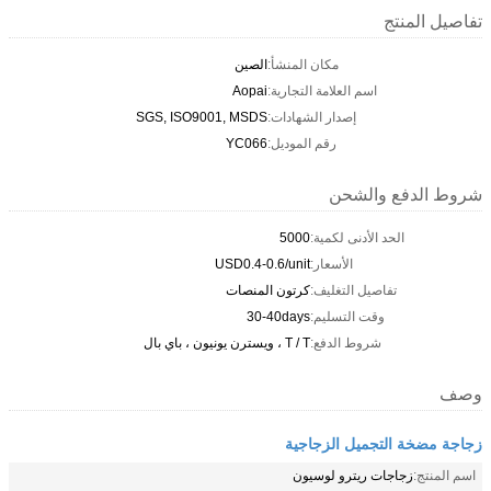
تفاصيل المنتج
مكان المنشأ:
الصين
اسم العلامة التجارية:
Aopai
إصدار الشهادات:
SGS, ISO9001, MSDS
رقم الموديل:
YC066
شروط الدفع والشحن
الحد الأدنى لكمية:
5000
الأسعار:
USD0.4-0.6/unit
تفاصيل التغليف:
كرتون المنصات
وقت التسليم:
30-40days
شروط الدفع:
T / T ، ويسترن يونيون ، باي بال
وصف
زجاجة مضخة التجميل الزجاجية
اسم المنتج:
زجاجات ريترو لوسيون