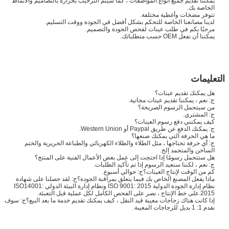
يمكننا تقديم جميع أنواع المواصفات ، كما سيتم الترحيب بحرارة بالتصاميم والأنماط
الخاصة بك.
تتوفر مضخات وأغطية مختلفة.
لدينا مصانعنا الخاصة للتحكم بشكل أفضل في الجودة ووقت التسليم.
مرحبًا بكم في طلب عينات لفحص الجودة والتصميم.
يمكننا أن نفعل OEM حسب متطلباتك.
التعليمات
هل يمكنك تقديم عينات؟
ج: نعم ، يمكننا تقديم عينات مجانية.
من سيتحمل الرسوم الصريحة؟
ج: المشتري.
كيف يمكنني دفع رسوم العينات؟
ج: يمكنك الدفع عن طريق Paypal أو Western Union.
ما هي الحرفة التي يمكنك صنعها؟
ج: أي حرفة تحتاجها ، مثل الطلاء والطلاء الكهربائي والطباعة الحريرية والختم
الساخن والمتجمد إلخ.
هل ستتحمل رسومًا إذا احتجت إلى عمل بعض الأعمال الفنية على المنتج؟
ج: نعم ، لكننا سنعيد الرسوم إذا تم تأكيد الطلبات.
كم من الوقت لإنتاج العينات؟ج: حوالي أسبوع.
ماذا يفعل المصنع الخاص بك فيما يتعلق بمراقبة الجودة؟ج: لقد حصلنا على شهادة
نظام إدارة الجودة الدولية ISO 9001: 2015 ونظام إدارة البيئة الدولي ISO14001:
2015.على خط الإنتاج ، نصر على الفحص الكامل لكل عملية قبل التعبئة.
إذا كانت هناك زجاجات معيبة قيد النقل ، كيف يمكنك تقديم خدمة ما بعد البيع؟ج: سوف
نقدم 1: 1 بديل للزجاجات المعيبة.