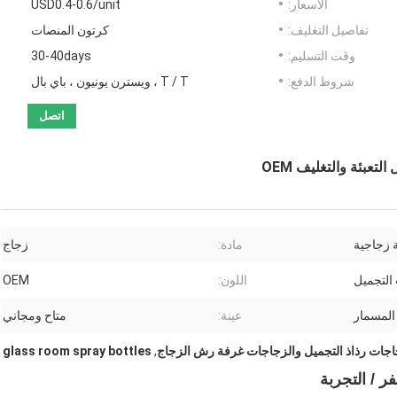
الأسعار:
USD0.4-0.6/unit
تفاصيل التغليف:
كرتون المنصات
وقت التسليم:
30-40days
شروط الدفع:
T / T ، ويسترن يونيون ، باي بال
اتصل
ة زجاجية
مادة:
زجاج
التجميل
اللون:
OEM
 المسمار
عينة:
متاح ومجاني
جات رذاذ التجميل والزجاجات غرفة رش الزجاج
,
glass room spray bottles