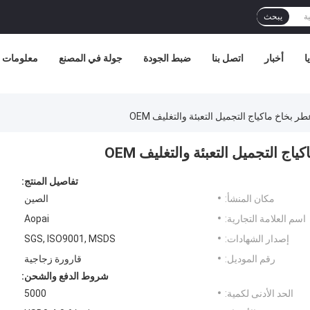
يبحث
ا
أخبار
اتصل بنا
ضبط الجودة
جولة في المصنع
معلومات ع
تفاصيل المنتج:
مكان المنشأ:
الصين
اسم العلامة التجارية:
Aopai
إصدار الشهادات:
SGS, ISO9001, MSDS
رقم الموديل:
قارورة زجاجية
شروط الدفع والشحن:
الحد الأدنى لكمية:
5000