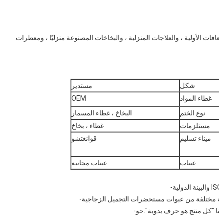
افات الأولية ، والعلاجات المنزلية ، والبخاخات المصنوعة منزليًا ، ومعطرات
شكل
مستدير
غطاء المواد
OEM
نوع الختم
البخاخ ، غطاء المسمار
مستلزمات
غطاء ، بخاخ
ميناء تسليم
قوانغتشو
عينات
عينات مجانية
ا "كل منتج هو حرف يدوية".حو-