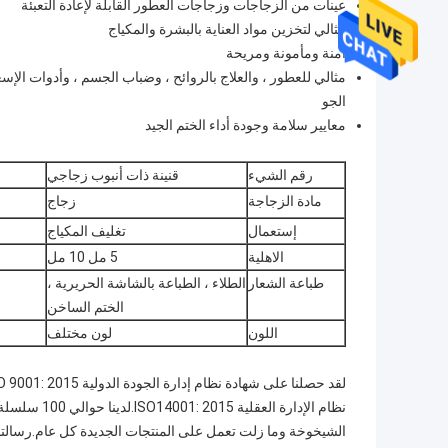
عينات من الزجاجات وزجاجات العطور القابلة لإعادة التعبئة
مثالي لتخزين مواد العناية بالبشرة والمكياج
آمنة ومأمونة ومريحة
مثالي للعطور ، والعلاج بالروائح ، وضباب الجسم ، وأدوات الإسع
الجو
معايير سلامة وجودة أداء الختم الجيد
رقم الشيء
قنينة ذات أنبوب زجاجي
مادة الزجاجة
زجاج
إستعمال
تغليف المكياج
الاهلية
5 مل 10 مل
طباعة الشعار
الطلاء ، الطباعة بالشاشة الحريرية ،
الختم الساخن
اللون
لون مختلف
لقد حصلنا على شهادة نظام إدارة الجودة الدولية ISO 9001: 2015 والبيئة الدولية-
نظام الإدارة العقلية ISO14001: 2015.لدينا حوالي 100 سلسلة مختلفة من عبوات مستحضرات التجميل الزجاجية-
الشيخوخة وما زلت تعمل على المنتجات الجديدة كل عام.رسالتن