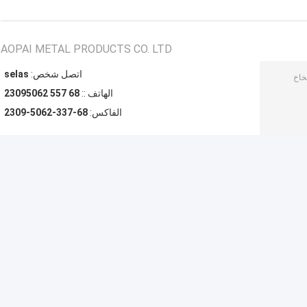
AOPAI METAL PRODUCTS CO. LTD
اتصل شخص:
sales
الهاتف ::
86 755 26059032
الفاكس:
86-733-2605-9032