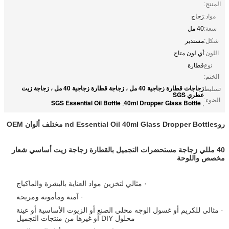
المنتج:
مواد:
زجاج
سعة:
40 مل
شكل:
مستدير
اللون:
أي لون متاح
نوع
قطارة
الختم:
زجاجات قطارة زجاجية 40 مل ، زجاجة قطارة زجاجية 40 مل ، زجاجة زيت
تسليط
عطري SGS
الضوء:
SGS Essential Oil Bottle
40ml Dropper Glass Bottle
,
,
رو
nd Essential Oil 40ml Glass Dropper Bottles مختلف ألوان OEM
40 مللي زجاجة مستحضرات التجميل بالقطارة زجاجة زيت أساسي شعار
مخصص واللوحة
· مثالي لتخزين مواد العناية بالبشرة والماكياج
· آمنة ومأمونة ومريحة
· مثالي للكريم أو غسول الوجه محلي الصنع أو الزيوت الأساسية أو عينة
محلول DIY أو غيرها من منتجات التجميل