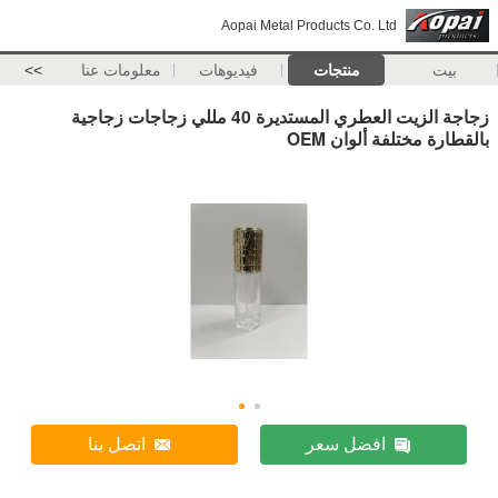
Aopai Metal Products Co. Ltd
بيت
منتجات
فيديوهات
معلومات عنا
>>
زجاجة الزيت العطري المستديرة 40 مللي زجاجات زجاجية
بالقطارة مختلفة ألوان OEM
افضل سعر
اتصل بنا