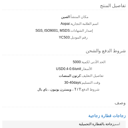
تفاصيل المنتج
مكان المنشأ:
الصين
اسم العلامة التجارية:
Aopai
إصدار الشهادات:
SGS, ISO9001, MSDS
رقم الموديل:
YC503
شروط الدفع والشحن
الحد الأدنى لكمية:
5000
الأسعار:
USD0.4-0.6/unit
تفاصيل التغليف:
كرتون المنصات
وقت التسليم:
30-40days
شروط الدفع:
T / T ، ويسترن يونيون ، باي بال
وصف
زجاجات قطارة زجاجية
اسم
زجاجة بالقطارة التجميلية