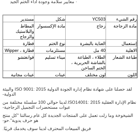
· معايير سلامة وجودة أداء الختم الجيد
رقم الشيء
YC503
شكل
مستدير
مادة الزجاجة
زجاج
مادة الإكسسوار
المطاط
والبلاستيك
والزجاج
إستعمال
العناية بالبشرة
نوع الختم
قطارة
الاهلية
40 مل
مستلزمات
قطارة ، Wipper
طباعة الشعار
الطلاء ، الطباعة
ميناء تسليم
قوانغتشو
بالشاشة الحريرية ،
الختم الساخن
اللون
لون مختلف
عينات
عينات مجانية
لقد حصلنا على شهادة نظام إدارة الجودة الدولية ISO 9001: 2015 والبيئة
الدولية-
نظام الإدارة العقلية ISO14001: 2015.لدينا حوالي 100 سلسلة مختلفة من
عبوات مستحضرات التجميل الزجاجية-
الشيخوخة وما زلت تعمل على المنتجات الجديدة كل عام.رسالتنا "كل منتج
هو حرف يدوية".حو-
فريق المبيعات المحترف لدينا سوف يخدمك قريبًا.