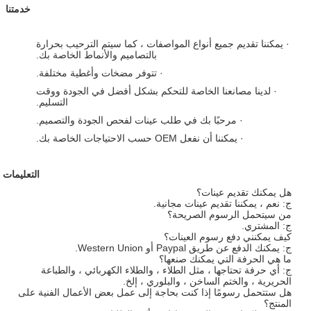
خدمتنا
· يمكننا تقديم جميع أنواع المواصفات ، كما سيتم الترحيب بحرارة
بالتصاميم والأنماط الخاصة بك.
· تتوفر مضخات وأغطية مختلفة.
· لدينا مصانعنا الخاصة للتحكم بشكل أفضل في الجودة ووقت
التسليم.
· مرحبًا بك في طلب عينات لفحص الجودة والتصميم.
· يمكننا أن نفعل OEM حسب الاحتياجات الخاصة بك.
التعليمات
هل يمكنك تقديم عينات؟
ج: نعم ، يمكننا تقديم عينات مجانية.
من سيتحمل الرسوم الصريحة؟
ج: المشتري.
كيف يمكنني دفع رسوم العينات؟
ج: يمكنك الدفع عن طريق Paypal أو Western Union.
ما هي الحرفة التي يمكنك صنعها؟
ج: أي حرفة تحتاجها ، مثل الطلاء ، والطلاء الكهربائي ، والطباعة
الحريرية ، والختم الساخن ، والبلوري ، إلخ.
هل ستتحمل رسومًا إذا كنت بحاجة إلى عمل بعض الأعمال الفنية على
المنتج؟