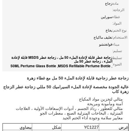
مادة
زجاج
الزجاجة:
غطاء
سورلين
المواد:
نوع الختم:
بخاخ
الاستخدام:
تغليف ماكياج
ميناء
قوانغتشو
تسليم:
زجاجة عطر قابلة لإعادة الملء 50 مل ، زجاجة عطر MSDS قابلة لإعادة
تسليط
الملء ، زجاجة عطر 50 مل
الضوء:
50ML Perfume Glass Bottle
MSDS Refillable Perfume Bottle
,
,
زجاجة عطر زجاجية قابلة لإعادة الملء 50 مل مع غطاء زهرة
عالية الجودة مخصصة لإعادة الملء السيراميك 50 مللي زجاجة عطر الزجاج
زهرة كاب
مثالي لتخزين مواد المكياج
آمنة ومأمونة ومريحة
مثالي للعطور ، رذاذ الجسم ، أدوات الإسعافات الأولية ، العلاجات
المنزلية ، البخاخات المنزلية الصنع ، معطرات الجو
معايير سلامة وجودة أداء الختم الجيد
غرض
YC1227
شكل
بيضاوي