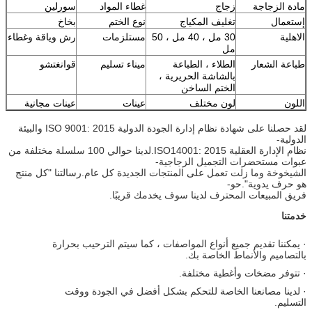
مادة الزجاجة
زجاج
غطاء المواد
سورلين
إستعمال
تغليف المكياج
نوع الختم
بخاخ
الاهلية
30 مل ، 40 مل ، 50
مستلزمات
رش وياقة وغطاء
مل
طباعة الشعار
الطلاء ، الطباعة
ميناء تسليم
قوانغتشو
بالشاشة الحريرية ،
الختم الساخن
اللون
لون مختلف
عينات
عينات مجانية
لقد حصلنا على شهادة نظام إدارة الجودة الدولية ISO 9001: 2015 والبيئة
الدولية-
نظام الإدارة العقلية ISO14001: 2015.لدينا حوالي 100 سلسلة مختلفة من
عبوات مستحضرات التجميل الزجاجية-
الشيخوخة وما زلت تعمل على المنتجات الجديدة كل عام.رسالتنا "كل منتج
هو حرف يدوية".حو-
فريق المبيعات المحترف لدينا سوف يخدمك قريبًا.
خدمتنا
· يمكننا تقديم جميع أنواع المواصفات ، كما سيتم الترحيب بحرارة
بالتصاميم والأنماط الخاصة بك.
· تتوفر مضخات وأغطية مختلفة.
· لدينا مصانعنا الخاصة للتحكم بشكل أفضل في الجودة ووقت
التسليم.