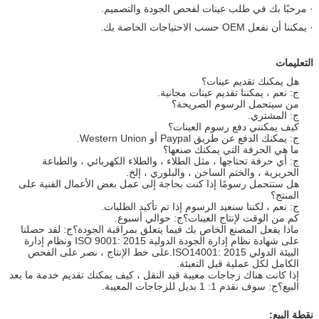
· مرحبًا بك في طلب عينات لفحص الجودة والتصميم.
· يمكننا أن نفعل OEM حسب الاحتياجات الخاصة بك.
التعليمات
هل يمكنك تقديم عينات؟
ج: نعم ، يمكننا تقديم عينات مجانية.
من سيتحمل الرسوم الصريحة؟
ج: المشتري.
كيف يمكنني دفع رسوم العينات؟
ج: يمكنك الدفع عن طريق Paypal أو Western Union.
ما هي الحرفة التي يمكنك صنعها؟
ج: أي حرفة تحتاجها ، مثل الطلاء ، والطلاء الكهربائي ، والطباعة
الحريرية ، والختم الساخن ، والبلوري ، إلخ.
هل ستتحمل رسومًا إذا كنت بحاجة إلى عمل بعض الأعمال الفنية على
المنتج؟
ج: نعم ، لكننا سنعيد الرسوم إذا تم تأكيد الطلبات.
كم من الوقت لإنتاج العينات؟ج: حوالي أسبوع.
ماذا يفعل المصنع الخاص بك فيما يتعلق بمراقبة الجودة؟ج: لقد حصلنا
على شهادة نظام إدارة الجودة الدولية ISO 9001: 2015 ونظام إدارة
البيئة الدولي ISO14001: 2015.على خط الإنتاج ، نصر على الفحص
الكامل لكل عملية قبل التعبئة.
إذا كانت هناك زجاجات معيبة قيد النقل ، كيف يمكنك تقديم خدمة ما بعد
البيع؟ج: سوف نقدم 1: 1 بديل للزجاجات المعيبة.
نقطة البيع: