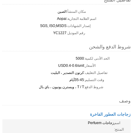
مكان المنشأ:
الصين
اسم العلامة التجارية:
Aopai
إصدار الشهادات:
SGS, ISO,MSDS
رقم الموديل:
YC1227
شروط الدفع والشحن
الحد الأدنى لكمية:
5000
الأسعار:
USD0.4-0.6/unit
تفاصيل التغليف:
كرتون التصدير ، البليت
وقت التسليم:
35-45أيام
شروط الدفع:
T / T ، ويسترن يونيون ، باي بال
وصف
زجاجات العطور الفاخرة
اسم
زجاجات Perfuem
المنتج: