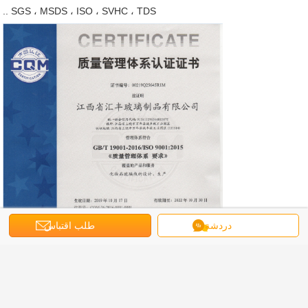
SGS ، MSDS ، ISO ، SVHC ، TDS ..
دردشة
طلب اقتباس