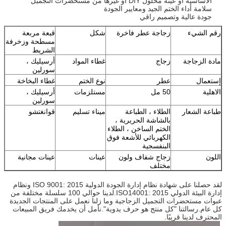
الأساسية أو عينة محلول DIY أو غيرها من مستحضرات التجميل
سلامة أداء الختم الجيد ومعايير الجودة
جودة عالية وتصميم راقي
رقم الشيء
زجاجة عطر فاخرة
شكل
قبعة مربعة
مسطحة وزخرفة
الشريط
مادة الزجاجة
زجاج
غطاء المواد
أرسيليك ،
سورلين
إستعمال
عطر
نوع الختم
غطاء البخاخة
الاهلية
50 مل
مستلزمات
أرسيليك ،
سورلين
طباعة الشعار
الطلاء ، الطباعة
ميناء تسليم
قوانغتشو
بالشاشة الحريرية ،
الختم الساخن ، الطلاء
الكهربائي للأشعة فوق
البنفسجية
اللون
زجاج شفاف ولون
عينات
عينات مجانية
مختلف
لقد حصلنا على شهادة نظام إدارة الجودة الدولية ISO 9001: 2015 ونظام
إدارة البيئة الدولي ISO14001: 2015.لدينا حوالي 100 سلسلة مختلفة من
عبوات مستحضرات التجميل الزجاجية وما زلنا نعمل على المنتجات الجديدة
كل عام.رسالتنا "كل منتج هو حرف يدوية".نأمل أن يخدمك فريق المبيعات
المحترف لدينا قريبًا.