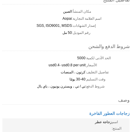
مكان المنشأ:
الصين
اسم العلامة التجارية:
Aopai
إصدار الشهادات:
SGS, ISO9001, MSDS
رقم الموديل:
50 مل
شروط الدفع والشحن
الحد الأدنى لكمية:
5000
الأسعار:
usd0.4- usd0.8 per unit
تفاصيل التغليف:
كرتون ، المنصات
وقت التسليم:
30-40 يومًا
شروط الدفع:
تي / تي ، ويسترن يونيون ، باي بال
وصف
زجاجات العطور الفاخرة
اسم
زجاجة عطر
المنتج: