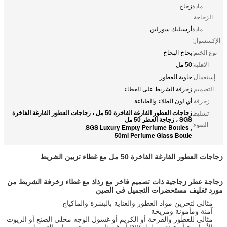
مادة
زجاج
الزجاجة:
مادة
أرسيليك سورلين
الإكسسوار:
نوع الختم:
بخاخ البخاخ
الاهلية:
50 مل
إستعمال:
حاوية العطور
التصميم:
زخرفة الشريط على الغطاء
زخرفة:
أي لون الطلاء والطباعة
زجاجات العطور الفارغة الفاخرة 50 مل ، زجاجات العطور الفارغة الفاخرة
تسليط
SGS ، زجاجة العطر 50 مل
الضوء:
SGS Luxury Empty Perfume Bottles
,
,
50ml Perfume Glass Bottle
زجاجات العطور الفارغة الفاخرة 50 مل مع غطاء تزيين الشريط
زجاجة عطر زجاجية ذات تصميم فاخر مع رذاذ مع غطاء زخرفة الشريط من
مورد تغليف مستحضرات التجميل في الصين
مثالي لتخزين مواد العطور والعناية بالبشرة والماكياج
آمنة ومأمونة ومريحة
مثالي للعطور والفرحة أو الكريم أو غسول الوجه محلي الصنع أو الزيوت