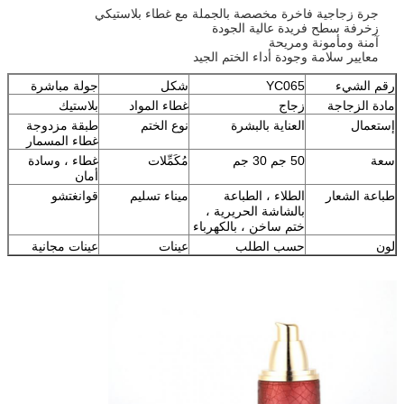
جرة زجاجية فاخرة مخصصة بالجملة مع غطاء بلاستيكي
زخرفة سطح فريدة عالية الجودة
آمنة ومأمونة ومريحة
معايير سلامة وجودة أداء الختم الجيد
رقم الشيء
YC065
شكل
جولة مباشرة
مادة الزجاجة
زجاج
غطاء المواد
بلاستيك
إستعمال
العناية بالبشرة
نوع الختم
طبقة مزدوجة
غطاء المسمار
سعة
50 جم 30 جم
مُكَمِّلات
غطاء ، وسادة
أمان
طباعة الشعار
الطلاء ، الطباعة
ميناء تسليم
قوانغتشو
بالشاشة الحريرية ،
ختم ساخن ، بالكهرباء
لون
حسب الطلب
عينات
عينات مجانية