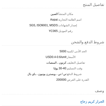
تفاصيل المنتج
مكان المنشأ:
الصين
اسم العلامة التجارية:
Aopai
إصدار الشهادات:
SGS, ISO9001, MSDS
رقم الموديل:
YC065
شروط الدفع والشحن
الحد الأدنى لكمية:
5000
الأسعار:
USD0.4-0.6/unit
تفاصيل التغليف:
كرتون ، المنصات
وقت التسليم:
30-40 يومًا
شروط الدفع:
تي / تي ، ويسترن يونيون ، باي بال
القدرة على العرض:
200000
وصف
الجرار كريم زجاج