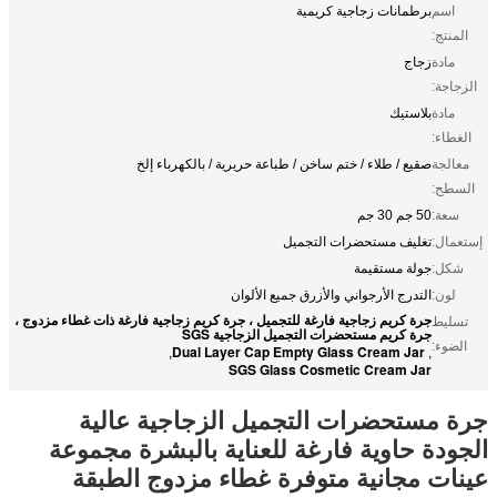
اسم
برطمانات زجاجية كريمية
المنتج:
مادة
زجاج
الزجاجة:
مادة
بلاستيك
الغطاء:
معالجة
صقيع / طلاء / ختم ساخن / طباعة حريرية / بالكهرباء إلخ
السطح:
سعة:
50 جم 30 جم
إستعمال:
تغليف مستحضرات التجميل
شكل:
جولة مستقيمة
لون:
التدرج الأرجواني والأزرق جميع الألوان
جرة كريم زجاجية فارغة للتجميل ، جرة كريم زجاجية فارغة ذات غطاء مزدوج ،
تسليط
جرة كريم مستحضرات التجميل الزجاجية SGS
الضوء:
Dual Layer Cap Empty Glass Cream Jar
,
,
SGS Glass Cosmetic Cream Jar
جرة مستحضرات التجميل الزجاجية عالية
الجودة حاوية فارغة للعناية بالبشرة مجموعة
عينات مجانية متوفرة غطاء مزدوج الطبقة