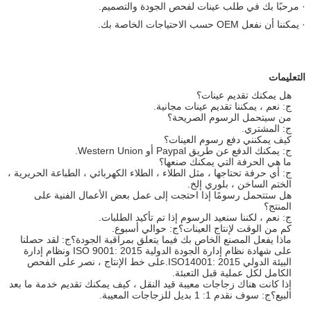
· مرحبًا بك في طلب عينات لفحص الجودة والتصميم.
· يمكننا أن نفعل OEM حسب الاحتياجات الخاصة بك.
التعليمات
هل يمكنك تقديم عينات؟
ج: نعم ، يمكننا تقديم عينات مجانية.
من سيتحمل الرسوم الصريحة؟
ج: المشتري.
كيف يمكنني دفع رسوم العينات؟
ج: يمكنك الدفع عن طريق Paypal أو Western Union.
ما هي الحرفة التي يمكنك صنعها؟
ج: أي حرفة تحتاجها ، مثل الطلاء ، الطلاء الكهربائي ، الطباعة الحريرية ،
الختم الساخن ، بلوري إلخ.
هل ستتحمل رسومًا إذا احتجت إلى عمل بعض الأعمال الفنية على
المنتج؟
ج: نعم ، لكننا سنعيد الرسوم إذا تم تأكيد الطلبات.
كم من الوقت لإنتاج العينات؟ج: حوالي أسبوع.
ماذا يفعل المصنع الخاص بك فيما يتعلق بمراقبة الجودة؟ج: لقد حصلنا
على شهادة نظام إدارة الجودة الدولية ISO 9001: 2015 ونظام إدارة
البيئة الدولي ISO14001: 2015.على خط الإنتاج ، نصر على الفحص
الكامل لكل عملية قبل التعبئة.
إذا كانت هناك زجاجات معيبة قيد النقل ، كيف يمكنك تقديم خدمة ما بعد
البيع؟ج: سوف نقدم 1: 1 بديل للزجاجات المعيبة.