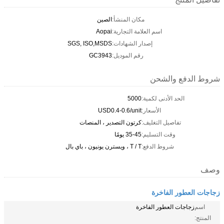
مكان المنشأ:
الصين
اسم العلامة التجارية:
Aopai
إصدار الشهادات:
SGS, ISO,MSDS
رقم الموديل:
GC3943
شروط الدفع والشحن
الحد الأدنى لكمية:
5000
الأسعار:
USD0.4-0.6/unit
تفاصيل التغليف:
كرتون التصدير ، المنصات
وقت التسليم:
35-45 يومًا
شروط الدفع:
T / T ، ويسترن يونيون ، باي بال
وصف
زجاجات العطور الفاخرة
اسم
زجاجات العطور الفاخرة
المنتج: