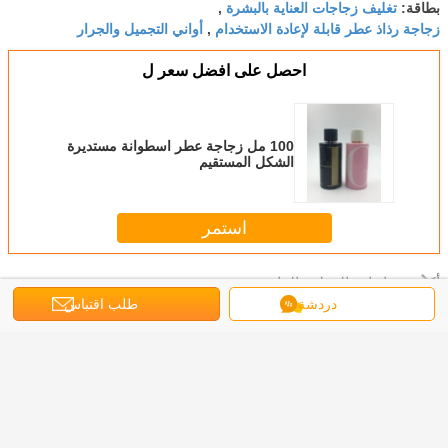
تغليف زجاجات العناية بالبشرة
بطاقة:
,
زجاجة رذاذ عطر قابلة لإعادة الاستخدام
أواني التجميل والجرار
,
احصل على افضل سعر ل
100 مل زجاجة عطر اسطوانة مستديرة
الشكل المستقيم
استمر
زجاجات العطور الفاخرة
أكثر
دردشة
طلب اقتباس
ات عطر
زجاجة عطر زجاج
زجاجات رذاذ العطور
الزجاج المربع
100 مل
 50 مل
قابلة لإعادة
الفارغة الفاخرة 30
المخصص 100 مل
زجاجة عطر
الاستخدام بخاخ
مل منتجات تغليف
فاخرة وأنيقة خالية
الشخصية 
زجاجة 50 مل للعناية
مستحضرات
عطر زجاجة مضخة
طباعة 