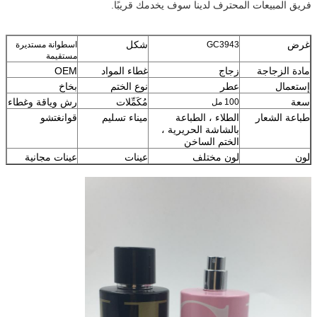
فريق المبيعات المحترف لدينا سوف يخدمك قريبًا.
غرض
شكل
GC3943
اسطوانة مستديرة
مستقيمة
مادة الزجاجة
زجاج
غطاء المواد
OEM
إستعمال
عطر
نوع الختم
بخاخ
سعة
مُكَمِّلات
رش وياقة وغطاء
100 مل
طباعة الشعار
الطلاء ، الطباعة
ميناء تسليم
قوانغتشو
بالشاشة الحريرية ،
الختم الساخن
لون
لون مختلف
عينات
عينات مجانية