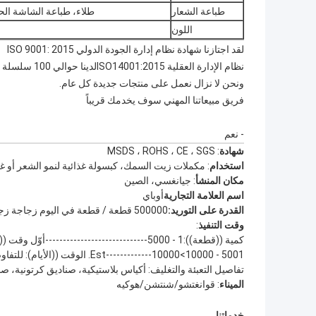
طباعة الشعار
طلاء، طباعة الشاشة الح
اللون
- نعم
لقد اجتازنا شهادة نظام إدارة الجودة الدولي ISO 9001: 2015
نظام الإدارة العقلية ISO14001:2015لدينا حوالي 100 سلسلة مختلفة من عبوات الزجاج التجميلية
ونحن لا نزال نعمل على منتجات جديدة كل عام.
فريق مبيعاتنا المهني سوف يخدمك قريباً
- نعم
شهادة
: MSDS ، ROHS ، CE ، SGS
- نعم
استخدام
: مكملات زيت السمك، كبسولة غذائية لنمو الشعر أو غي
مكان المنشأ
: جيانغسي، الصين
اسم العلامة التجارية
أوباي
القدرة على التوريد:
500000 قطعة / قطعة في اليوم زجاجة زجاجية
وقت التنفيذ
:
كمية ((قطعة)):1 - 5000-----------------------------أوّل وقت ((يوم)):15--30
5001 - 10000>10000-------------Est. الوقت ((الأيام): للتفاوض
تفاصيل التعبئة والتغليف: أكياس بلاستيكية، صناديق كرتونية، صنا
الميناء
: قوانغتشو/شنتشن/هوكيه
خدماتنا