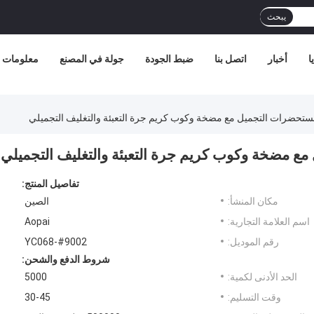
يبحث
ا
أخبار
اتصل بنا
ضبط الجودة
جولة في المصنع
معلومات ع
تحضرات التجميل مع مضخة وكوب كريم جرة التعبئة والتغليف التجميلي
 مضخة وكوب كريم جرة التعبئة والتغليف التجميلي
تفاصيل المنتج:
مكان المنشأ:
الصين
اسم العلامة التجارية:
Aopai
رقم الموديل:
YC068-#9002
شروط الدفع والشحن:
الحد الأدنى لكمية:
5000
وقت التسليم:
30-45