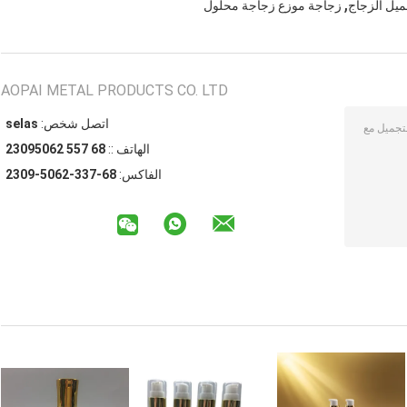
,
يل الزجاج
زجاجة موزع زجاجة محلول
AOPAI METAL PRODUCTS CO. LTD
اتصل شخص:
sales
الهاتف ::
86 755 26059032
الفاكس:
86-733-2605-9032