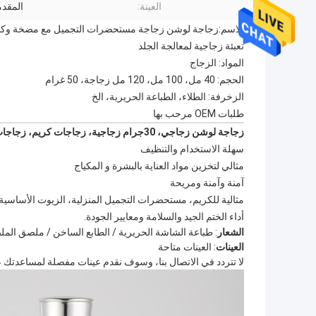
العينة:
المقدم
الاسم:
زجاجة لوشن زجاجة مستحضرات التجميل مع مضخة وكوب ك
تعبئة زجاجية لمعالجة الجلد
المواد: الزجاج
الحجم: 40 مل، 100 مل، 120 مل زجاجة، 50 غرام
الزخرفة: الطلاء، الطباعة الحريرية، الخ
طلبات OEM مرحب بها
- نعم
زجاجة لوشن زجاجي، 30جرام زجاجية، زجاجات كريم، زجاجات مضخة، زجاجة ضرورية، مجموعة عبوات مستحضرات التجميل الزجاجية
سهلة الاستخدام والتنظيف
مثالي لتخزين مواد العناية بالبشرة و المكياج
آمنة وآمنة ومريحة
مثالية للكريم، مستحضرات التجميل المنزلية، الزيوت الأساسية
أداء الختم الجيد والسلامة ومعايير الجودة.
الشعار
: طباعة الشاشة الحريرية / الطابع الساخن / ملصق الم
العينات
: العينات متاحة
لا تتردد في الاتصال بنا، وسوف نقدم عينات مفصلة لمساعدتك ع