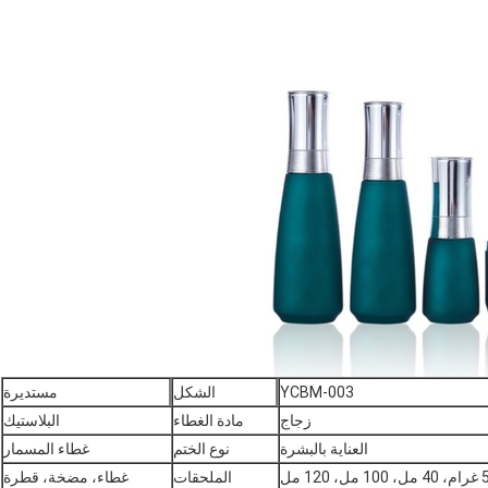
YCBM-003
الشكل
مستديرة
زجاج
مادة الغطاء
البلاستيك
العناية بالبشرة
نوع الختم
غطاء المسمار
الملحقات
غطاء، مضخة، قطرة