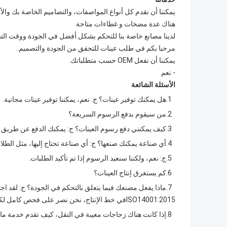
يمكننا أن نقدم كل أنواع المواصفات، والتصاميم الخاصة بك وا
هناك عدة مضخات و غطاءات متاحة
لدينا مصانع خاصة بنا للتحكم بشكل أفضل في الجودة ووقت الت
مرحبا بكم في طلب عينات للتحقق من الجودة والتصميم.
يمكننا أن نفعل OEM حسب متطلباتك.
- نعم
الأسئلة الشائعة
1.
هل يمكنك توفير عينات؟ ج: نعم، يمكننا توفير عينات مجانية.
2.
من سيقوم بدفع الرسوم السريعة؟
3.
كيف يمكنني دفع رسوم العينات؟ ج: يمكنك الدفع عن طريق با
4.
أي صناعة يمكنك صنعها؟ ج: أي صناعة تحتاج إليها، مثل الطلاء،
5.
ج: نعم، ولكننا سنعيد الرسوم إذا تم تأكيد الطلبات.
6.
كم يستغرق إنتاج العينات؟
7.
ISO14001:2015في خط الإنتاج، نحن نصر على فحص كامل لكل عملية قبل التعبئة.
8.
إذا كانت هناك زجاجات معيبة في النقل، كيف تقدم خدمة ما بعد البيع؟ ج: س