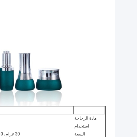
مادة الزجاجة
استخدام
السعة
30 غرام، 50 غرام، 40 مل، 100 مل، 120 مل