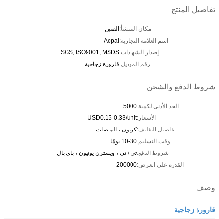
تفاصيل المنتج
مكان المنشأ:
الصين
اسم العلامة التجارية:
Aopai
إصدار الشهادات:
SGS, ISO9001, MSDS
رقم الموديل:
قارورة زجاجية
شروط الدفع والشحن
الحد الأدنى لكمية:
5000
الأسعار:
USD0.15-0.33/unit
تفاصيل التغليف:
كرتون ، المنصات
وقت التسليم:
10-30 يومًا
شروط الدفع:
تي / تي ، ويسترن يونيون ، باي بال
القدرة على العرض:
200000
وصف
قارورة زجاجية