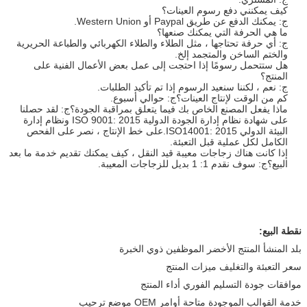
كيف يمكنني دفع رسوم العينات؟
ج: يمكنك الدفع عن طريق Paypal أو Western Union.
ما هي الحرفة التي يمكنك صنعها؟
ج: أي حرفة تحتاجها ، مثل الطلاء والطلاء الكهربائي والطباعة الحريرية
والختم الساخن والمتجمد إلخ.
هل ستتحمل رسومًا إذا احتجت إلى عمل بعض الأعمال الفنية على
المنتج؟
ج: نعم ، لكننا سنعيد الرسوم إذا تم تأكيد الطلبات.
كم من الوقت لإنتاج العينات؟ج: حوالي أسبوع.
ماذا يفعل المصنع الخاص بك فيما يتعلق بمراقبة الجودة؟ج: لقد حصلنا
على شهادة نظام إدارة الجودة الدولية ISO 9001: 2015 ونظام إدارة
البيئة الدولي ISO14001: 2015.على خط الإنتاج ، نصر على الفحص
الكامل لكل عملية قبل التعبئة.
إذا كانت هناك زجاجات معيبة قيد النقل ، كيف يمكنك تقديم خدمة ما بعد
البيع؟ج: سوف نقدم 1: 1 بديل للزجاجات المعيبة.
نقطة البيع:
بلد المنشأ المنتج الأخضر الموظفين ذوي الخبرة
سعر التعبئة والتغليف ميزات المنتج
موافقات جودة التسليم الفوري أداء المنتج
خدمة القوالب الموجودة متاحة أوامر OEM موضع ترحيب