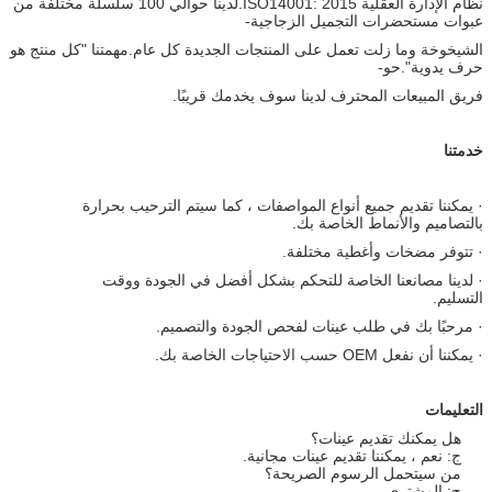
نظام الإدارة العقلية ISO14001: 2015.لدينا حوالي 100 سلسلة مختلفة من
عبوات مستحضرات التجميل الزجاجية-
الشيخوخة وما زلت تعمل على المنتجات الجديدة كل عام.مهمتنا "كل منتج هو
حرف يدوية".حو-
فريق المبيعات المحترف لدينا سوف يخدمك قريبًا.
خدمتنا
· يمكننا تقديم جميع أنواع المواصفات ، كما سيتم الترحيب بحرارة
بالتصاميم والأنماط الخاصة بك.
· تتوفر مضخات وأغطية مختلفة.
· لدينا مصانعنا الخاصة للتحكم بشكل أفضل في الجودة ووقت
التسليم.
· مرحبًا بك في طلب عينات لفحص الجودة والتصميم.
· يمكننا أن نفعل OEM حسب الاحتياجات الخاصة بك.
التعليمات
هل يمكنك تقديم عينات؟
ج: نعم ، يمكننا تقديم عينات مجانية.
من سيتحمل الرسوم الصريحة؟
ج: المشتري.