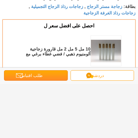
زجاجة مستر الزجاج
زجاجات رذاذ الزجاج التجميلية
بطاقة:
,
,
زجاجات رذاذ الغرفة الزجاجية
احصل على افضل سعر ل
10 مل 5 مل 2 مل قارورة زجاجية
ألومنيوم ذهبي / فضي غطاء برغي مع
بخاخ
استمر
دردشة
طلب اقتباس
قارورة زجاجية
أكثر
5 مل 10 مل زجاجة
زجاجات العطور
10 مل 15 مل زجاج
الألومنيوم البخاخ
10 مل
ير الزجاج
الزجاجات القابلة
زجاجات بخاخ
OEM 10ml كاب
زجاجية م
 مع قبعات
لإعادة الاستخدام ،
مستحضرات
الزجاج زجاجة رذاذ
وغطاء ز