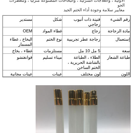
الأولية ، والعلاجات المنزلية ، والبخاخات المصنوعة منزليًا ، ومعطرات
الجو
معايير سلامة وجودة أداء الختم الجيد
رقم الشيء
قنينة ذات أنبوب
شكل
مستدير
زجاجي
مادة الزجاجة
زجاج
غطاء المواد
OEM
إستعمال
زجاجة عطر تجريبية
نوع الختم
البخاخ ، غطاء
المسمار
سعة
5 مل 10 مل
مستلزمات
غطاء ، بخاخ
طباعة الشعار
الطلاء ، الطباعة
ميناء تسليم
قوانغتشو
بالشاشة الحريرية ،
الختم الساخن
اللون
لون مختلف
عينات
عينات مجانية