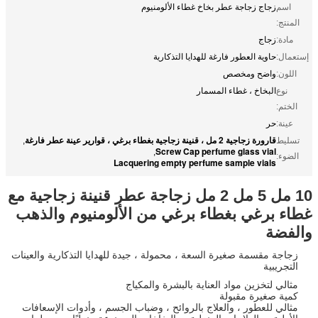
اسم
زجاج زجاجة عطر بخاخ غطاء الألومنيوم
المنتج:
مادة:
زجاج
إستعمال:
حاوية العطور فارغة للهدايا التذكارية
اللون:
واضح ومخصص
نوع
البخاخ ، غطاء المسمار
الختم:
عينة:
حر
قارورة زجاجية 2 مل ، قنينة زجاجية بغطاء برغي ، قوارير عينة عطر فارغة
تسليط
,
Screw Cap perfume glass vial
,
الضوء:
Lacquering empty perfume sample vials
10 مل 5 مل 2 مل زجاجة عطر قنينة زجاجية مع
غطاء برغي بغطاء برغي من الألومنيوم والذهب
والفضة
زجاجة مقسمة صغيرة السعة ، محمولة ، جيدة للهدايا التذكارية والعينات
التجريبية
مثالي لتخزين مواد العناية بالبشرة والمكياج
كمية صغيرة مقبولة
مثالي للعطور ، والعلاج بالروائح ، وضباب الجسم ، وأدوات الإسعافات