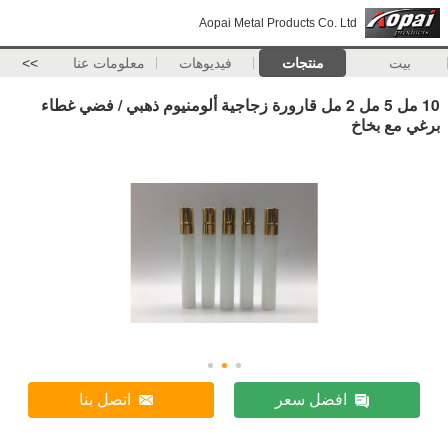
Aopai Metal Products Co. Ltd
بيت
منتجات
فيديوهات
معلومات عنا
>>
10 مل 5 مل 2 مل قارورة زجاجية ألومنيوم ذهبي / فضي غطاء
برغي مع بخاخ
افضل سعر
اتصل بنا