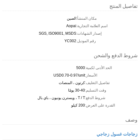
تفاصيل المنتج
مكان المنشأ:
الصين
اسم العلامة التجارية:
Aopai
إصدار الشهادات:
SGS, ISO9001, MSDS
رقم الموديل:
YC002
شروط الدفع والشحن
الحد الأدنى لكمية:
5000
الأسعار:
USD0.70-0.97/unit
تفاصيل التغليف:
كرتون ، المنصات
وقت التسليم:
30-40 يومًا
شروط الدفع:
T / T ، ويسترن يونيون ، باي بال
القدرة على العرض:
200 كيلو
وصف
زجاجات غسول زجاجي