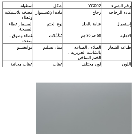
رقم الشيء
YC002
شكل
اسطوانة
مادة الزجاجة
زجاج
مادة الإكسسوار
مضخة بلاستيكية
وغطاء
إستعمال
عناية بالجلد
نوع الختم
المسمار غطاء
المضخة
الاهلية
مُكَمِّلات
غطاء وطوق ،
50 جم 30 جم
مضخة
طباعة الشعار
الطلاء ، الطباعة
ميناء تسليم
قوانغتشو
بالشاشة الحريرية ،
الختم الساخن
اللون
لون مختلف
عينات
عينات مجانية