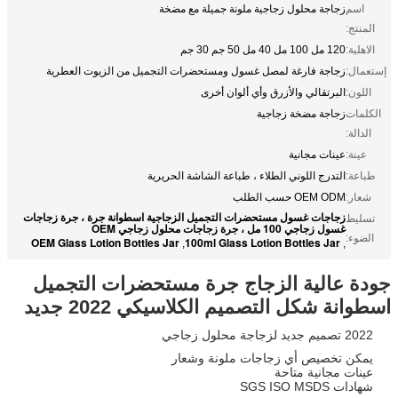
اسم
زجاجة محلول زجاجية ملونة جميلة مع مضخة
المنتج:
الاهلية:
120 مل 100 مل 40 مل 50 جم 30 جم
إستعمال:
زجاجة فارغة لمصل غسول ومستحضرات التجميل من الزيوت العطرية
اللون:
البرتقالي والأزرق وأي ألوان أخرى
الكلمات
زجاجة مضخة زجاجية
الدالة:
عينة:
عينات مجانية
طباعة:
التدرج اللوني الطلاء ، طباعة الشاشة الحريرية
شعار:
OEM ODM حسب الطلب
زجاجات غسول مستحضرات التجميل الزجاجية اسطوانة جرة ، جرة زجاجات
تسليط
غسول زجاجي 100 مل ، جرة زجاجات محلول زجاجي OEM
الضوء:
OEM Glass Lotion Bottles Jar
100ml Glass Lotion Bottles Jar
,
,
جودة عالية الزجاج جرة مستحضرات التجميل
اسطوانة شكل التصميم الكلاسيكي 2022 جديد
2022 تصميم جديد لزجاجة محلول زجاجي
يمكن تخصيص أي زجاجات ملونة وشعار
عينات مجانية متاحة
شهادات SGS ISO MSDS